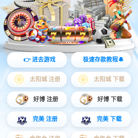
AC米兰-方太：何以攀登厨电科技新高峰
发布时间：2026-05-19
当前的中国，各范畴履历了多年的技能进修与追逐，市场对于国际
品牌的 技能崇敬 早已经最先回归理性，而中国厨电也于体验、功
效、外不雅、设计、性价比等各方面都出现赶超之势。于如许的时
代配景下，中国厨电行业愈发需要自立摸索科技立异进级的意识及
决定信念。
于3月16日进行的 年夜隐在智 翩然所致 方太2022旗舰新品上市发布
会上，方太以树立 对峙立异科技 攀缘厨电科技新岑岭 为主题，分享
了 产物自傲、理念自傲、立异自傲 三年夜引领性实践，并向外界公
布了将与国度航天院所开展结合课题研究。同时，发布了集成烹调
中央Z系列、集成烹调中央全隐起落系列、全新一代洗碗技能高能气
泡洗、嵌入式洗碗机G一、全新一代极火直喷燃气灶、可折叠的 魔
方灶 等一系列新品和新科技。