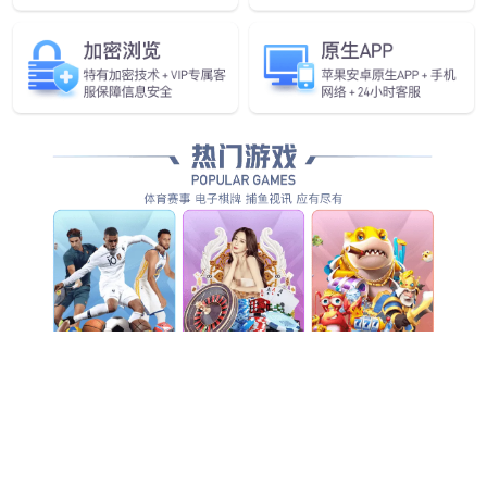
起首，集成烹调中央从设计开之初就买通了原生体系底层的功效模
块，是基在统一平台上打造的一体化协同解决方案。集成是手腕而
并不是成果，用集成到达年夜量削减硬件反复及冗余、连结各功效
模块间既共建、同享又相对于自力互不滋扰的效果，而外不雅上也
做到了越发整齐雅观。这一点上，方太的集成烹调中央的设计思绪
与中国空间站的构建思绪颇为近似。
此外，方太集成烹调中央将改善用户体验作为产物进级的研发标的
目的，2016年至2018年先后，方太针对于年夜量中国度庭的厨房举
行了实地走访，调研了用户对于厨房空间使用率等方面真正的改善
诉求。抽烟科技、烹调科技、外不雅美学三管齐下，为用户带来更
优的利用体验。
以抽烟科技为例，集成烹调中央依附聪明动力引擎这颗 强盛心脏 ，
以底层FOC矢量智能控烟算法搭载PMSM直流变频无刷机电，辅以怪
异的增压布局，增年夜负压区，促使油烟疾速排出，实现了 吸、