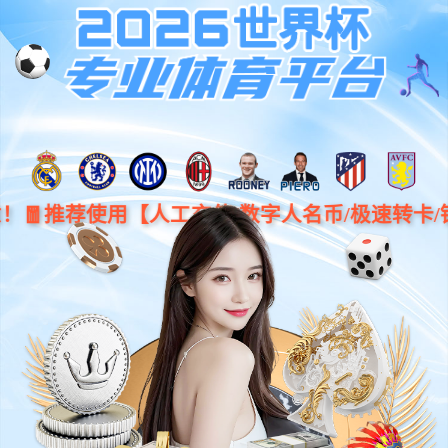
中文
新闻公告
News
公司新闻
媒体报道
公告
采购信息